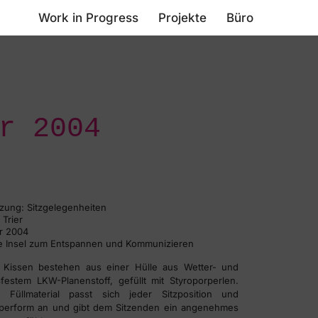
Work in Progress
Projekte
Büro
r 2004
zung: Sitzgelegenheiten
 Trier
r 2004
e Insel zum Entspannen und Kommunizieren
 Kissen bestehen aus einer Hülle aus Wetter- und
ßfestem LKW-Planenstoff, gefüllt mit Styroporperlen.
 Füllmaterial passt sich jeder Sitzposition und
perform an und gibt dem Sitzenden ein angenehmes