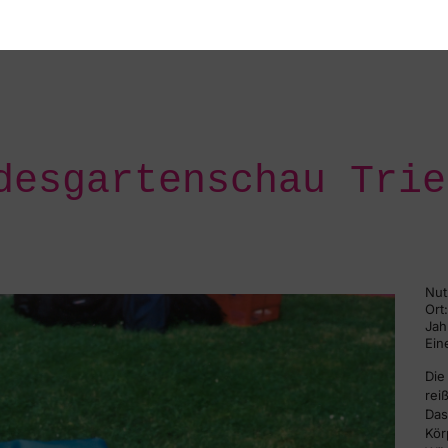
desgartenschau Trie
Nut
Ort:
Jah
Ein
Die
rei
Das
Kör