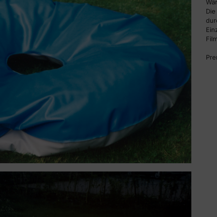
Wär
Die
du
Ein
Fil
Pre