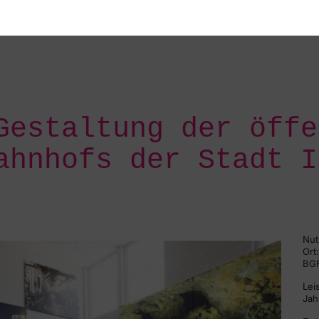
Gestaltung der öffe
ahnhofs der Stadt I
Nut
Ort
BGF
Lei
Jah