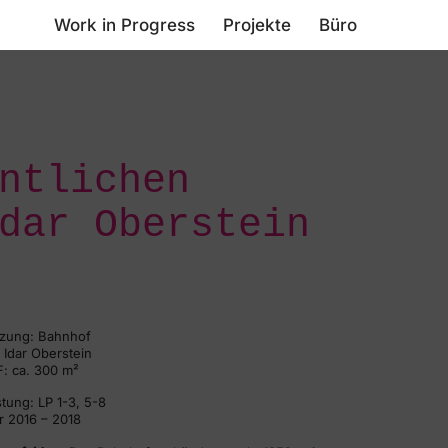
Work in Progress
Projekte
Büro
ntlichen
dar Oberstein
zung: Bahnhof
: Idar Oberstein
: ca. 300 m²
stung: LP 1-3, 5-8
r 2016 – 2018