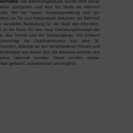
wurfsidee:
Das Bahnhofsgebäude wurde 1859 seiner
ktion übergeben und wird bis heute als Bahnhof
utzt. Mit der neuen Vorplatzgestaltung und der
ktion als Tor zum Nationalpark bekommt der Bahnhof
e verstärkte Bedeutung für die Stadt Idar-Oberstein.
s ist die Basis für das neue Gestaltungskonzept der
le, des Tunnel und der Gleisaufgänge. Der Entwurf
rücksichtigt die Gebäudestruktur aus dem 19.
rhundert, ablesbar an den verschiedenen Fliesen und
ttenbelägen aus dieser Zeit, die teilweise sichtbar und
ilweise übermalt wurden. Diese wurden wieder
htbar gemacht, ausgebessert und ergänzt.