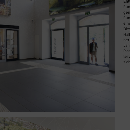
Ent
Fun
gen
Fun
ein
Die
Hal
be
Jah
Pla
te
sic